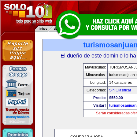
turismosanjua
El dueño de este dominio lo ha
Mayusculas:
TURISMOSANJ
Minusculas:
turismosanjuan
Longitud:
14 caracteres
Categorias:
Sin Clasificar
Precio:
$550.00
Visitar!
turismosanjuan
Serán consideradas ofer
R