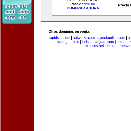
COMPRAR AHORA
Precio $
550.00
Precio 
COMPRAR AHORA
Otros dominios en venta:
rapidsites.net
|
networxs.com
|
pymefamiliar.com
|
e
tradegate.info
|
turismosanjuan.com
|
empleos
exitosos.net
|
thetradernetwo