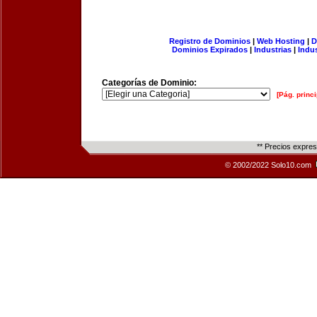
Registro de Dominios
|
Web Hosting
|
D
Dominios Expirados
|
Industrias
|
Indu
Categorías de Dominio:
[Pág. princi
** Precios expre
© 2002/2022 Solo10.com