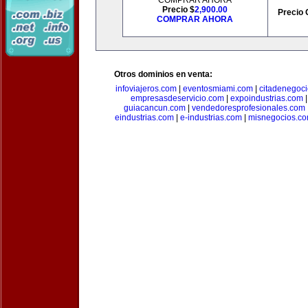
COMPRAR AHORA
Precio $
2,900.00
Precio 
COMPRAR AHORA
Otros dominios en venta:
infoviajeros.com
|
eventosmiami.com
|
citadenegoc
empresasdeservicio.com
|
expoindustrias.com
guiacancun.com
|
vendedoresprofesionales.com
eindustrias.com
|
e-industrias.com
|
misnegocios.c