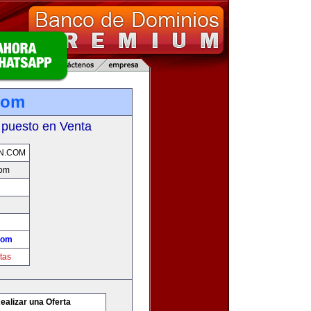
com
 puesto en Venta
N.COM
com
com
tas
ealizar una Oferta