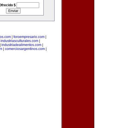
Ofrecido $
ios.com
|
foroempresario.com
|
|
industriasculturales.com
|
|
industriadealimentos.com
|
om
|
comerciosargentinos.com
|