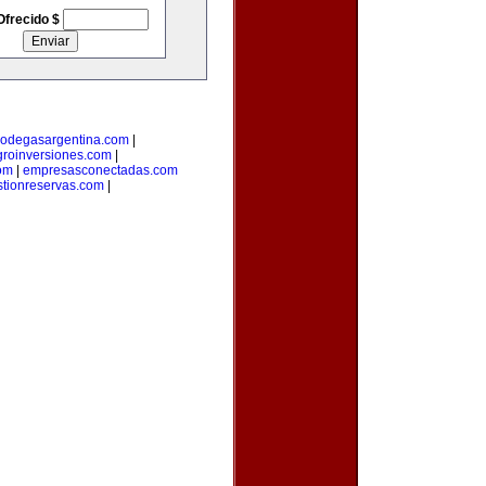
Ofrecido $
odegasargentina.com
|
groinversiones.com
|
om
|
empresasconectadas.com
stionreservas.com
|