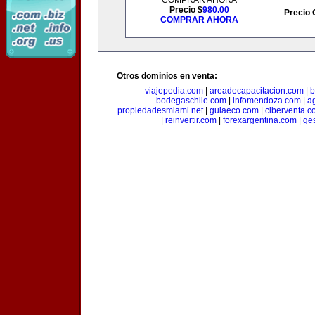
COMPRAR AHORA
Precio $
980.00
Precio 
COMPRAR AHORA
Otros dominios en venta:
viajepedia.com
|
areadecapacitacion.com
|
b
bodegaschile.com
|
infomendoza.com
|
a
propiedadesmiami.net
|
guiaeco.com
|
ciberventa.c
|
reinvertir.com
|
forexargentina.com
|
ge