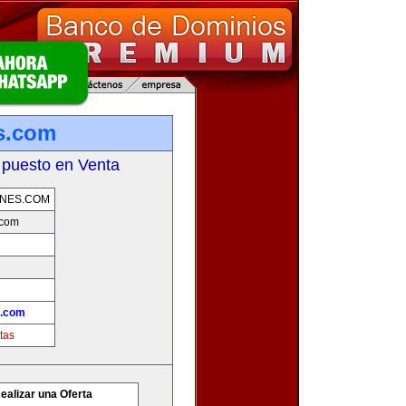
s.com
 puesto en Venta
NES.COM
.com
s.com
tas
ealizar una Oferta