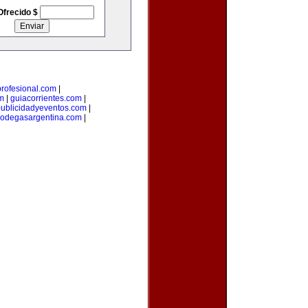
Ofrecido $
rofesional.com
|
m
|
guiacorrientes.com
|
ublicidadyeventos.com
|
odegasargentina.com
|