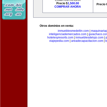
COMPRAR AHORA
Precio $
1,500.00
Precio 
COMPRAR AHORA
Otros dominios en venta:
inmueblesmedellin.com
|
maquinariap
inteligenciademercados.com
|
guiachaco.co
hotelesyresorts.com
|
inmueblesdelujo.com
|
p
viajepedia.com
|
areadecapacitacion.com
|
b