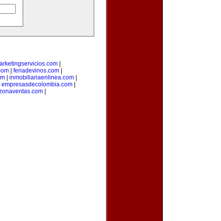
arketingservicios.com
|
.com
|
feriadevinos.com
|
om
|
inmobiliariaenlinea.com
|
|
empresasdecolombia.com
|
zonaventas.com
|