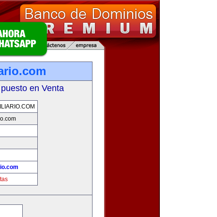
ario.com
 puesto en Venta
LIARIO.COM
io.com
!
rio.com
tas