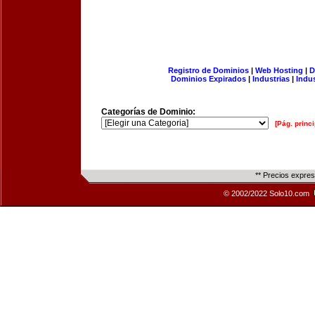
Registro de Dominios
|
Web Hosting
|
D
Dominios Expirados
|
Industrias
|
Indu
Categorías de Dominio:
[Pág. princi
** Precios expre
© 2002/2022 Solo10.com