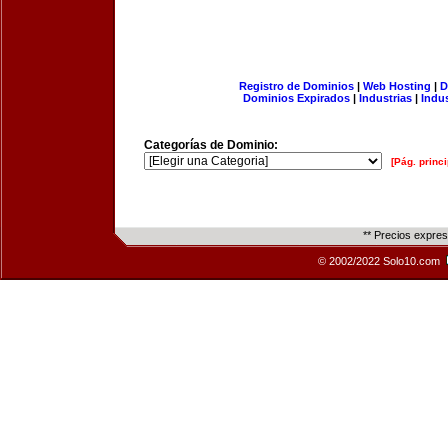
Registro de Dominios
|
Web Hosting
|
D
Dominios Expirados
|
Industrias
|
Indu
Categorías de Dominio:
[Pág. princi
** Precios expre
© 2002/2022 Solo10.com