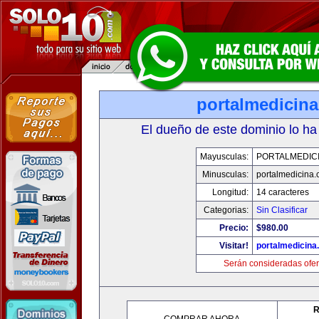
portalmedicin
El dueño de este dominio lo ha
Mayusculas:
PORTALMEDIC
Minusculas:
portalmedicina
Longitud:
14 caracteres
Categorias:
Sin Clasificar
Precio:
$980.00
Visitar!
portalmedicina
Serán consideradas ofer
R