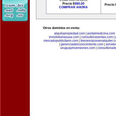
COMPRAR AHORA
Precio $
980.00
Precio 
COMPRAR AHORA
Otros dominios en venta:
alquilopropiedad.com
|
portalmedicina.com
inmobiliariasusa.com
|
consultoriaventas.com
|
mercadopublicitario.com
|
bienesraicesenalquiler.
|
gerenciadelconocimiento.com
|
servid
uruguayinversiones.com
|
consultoriad