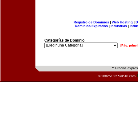
Registro de Dominios
|
Web Hosting
|
D
Dominios Expirados
|
Industrias
|
Indu
Categorías de Dominio:
[Pág. princi
** Precios expre
© 2002/2022 Solo10.com