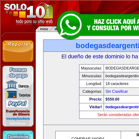
bodegasdeargent
El dueño de este dominio lo ha
Mayusculas:
BODEGASDEARGE
Minusculas:
bodegasdeargenti
Longitud:
18 caracteres
Categorias:
Sin Clasificar
Precio:
$550.00
Visitar!
bodegasdeargenti
Serán consideradas ofer
R