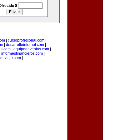
Ofrecido $
com
|
cursoprofesional.com
|
om
|
desarrollointernet.com
|
es.com
|
equipodeventas.com
|
|
informesfinancieros.com
|
esdeviaje.com
|