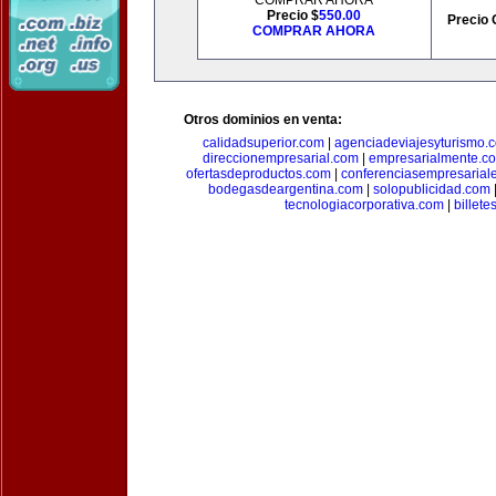
COMPRAR AHORA
Precio $
550.00
Precio 
COMPRAR AHORA
Otros dominios en venta:
calidadsuperior.com
|
agenciadeviajesyturismo.
direccionempresarial.com
|
empresarialmente.c
ofertasdeproductos.com
|
conferenciasempresarial
bodegasdeargentina.com
|
solopublicidad.com
tecnologiacorporativa.com
|
billet