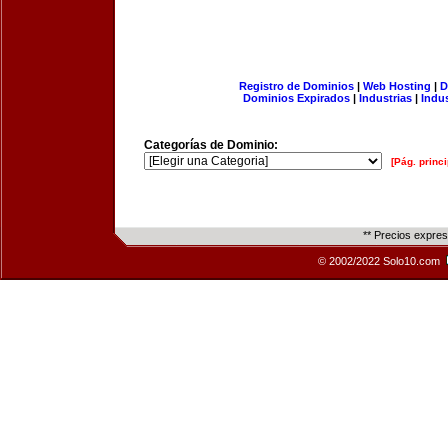
Registro de Dominios
|
Web Hosting
|
D
Dominios Expirados
|
Industrias
|
Indu
Categorías de Dominio:
[Pág. princi
** Precios expre
© 2002/2022 Solo10.com