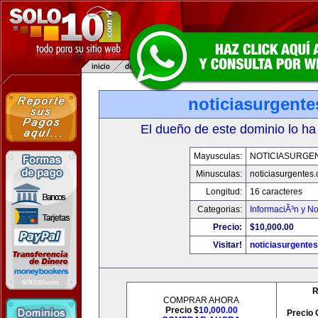
noticiasurgent
El dueño de este dominio lo ha
Mayusculas:
NOTICIASURGE
Minusculas:
noticiasurgentes
Longitud:
16 caracteres
Categorias:
InformaciÃ³n y No
Precio:
$10,000.00
Visitar!
noticiasurgente
R
COMPRAR AHORA
Precio $
10,000.00
Precio 