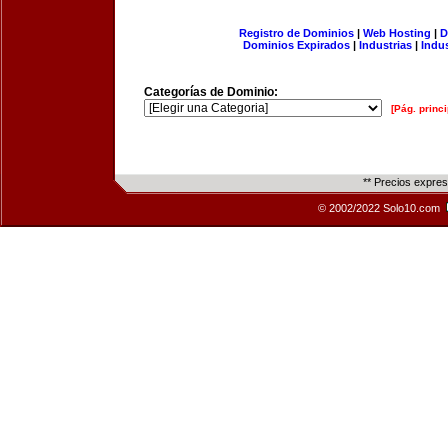
Registro de Dominios
|
Web Hosting
|
D
Dominios Expirados
|
Industrias
|
Indu
Categorías de Dominio:
[Pág. princi
** Precios expre
© 2002/2022 Solo10.com