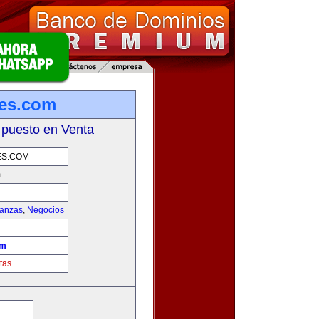
les.com
 puesto en Venta
ES.COM
m
nanzas
,
Negocios
om
tas