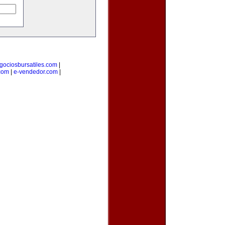
gociosbursatiles.com
|
com
|
e-vendedor.com
|