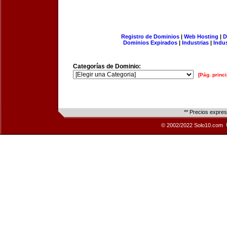
Registro de Dominios
|
Web Hosting
|
D
Dominios Expirados
|
Industrias
|
Indu
Categorías de Dominio:
[Pág. princi
** Precios expre
© 2002/2022 Solo10.com