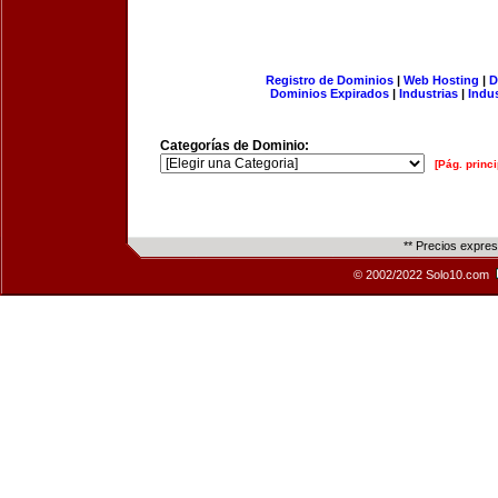
Registro de Dominios
|
Web Hosting
|
D
Dominios Expirados
|
Industrias
|
Indu
Categorías de Dominio:
[Pág. princi
** Precios expre
© 2002/2022 Solo10.com