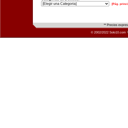
[Pág. princi
** Precios expre
© 2002/2022 Solo10.com