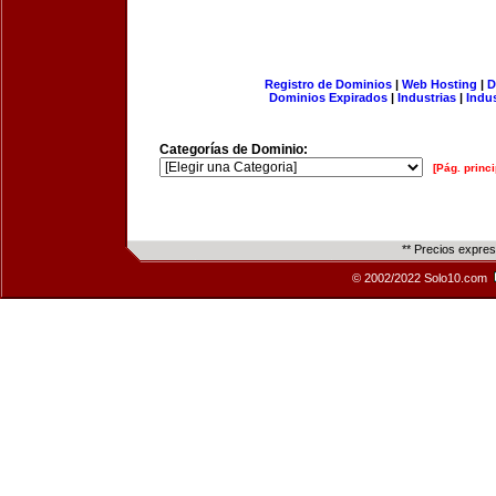
Registro de Dominios
|
Web Hosting
|
D
Dominios Expirados
|
Industrias
|
Indu
Categorías de Dominio:
[Pág. princi
** Precios expre
© 2002/2022 Solo10.com